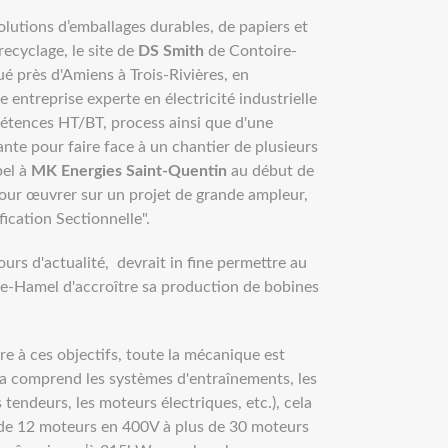
olutions d’emballages durables, de papiers et
recyclage, le site de
DS Smith
de Contoire-
ué près d'Amiens à Trois-Rivières, en
 entreprise experte en électricité industrielle
tences HT/BT, process ainsi que d'une
ante pour faire face à un chantier de plusieurs
pel à
MK Energies Saint-Quentin
au début de
our œuvrer sur un projet de grande ampleur,
cation Sectionnelle".
ours d'actualité, devrait in fine permettre au
re-Hamel d'accroître sa production de bobines
re à ces objectifs, toute la mécanique est
a comprend les systèmes d'entraînements, les
 tendeurs, les moteurs électriques, etc.), cela
 de 12 moteurs en 400V à plus de 30 moteurs