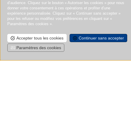
d’audience. Cliquez sur le bouton « Autoriser les cookies » pour nous
donner votre consentement à ces opérations et profiter d’une
expérience personnalisée. Cliquez sur « Continuer sans accepter »
pour les refuser ou modifiez vos préférences en cliquant sur «
Paramètres des cookies ».
Accepter tous les cookies
Continuer sans accepter
Paramètres des cookies
CARRIÈRE
Nous recherchons nos futurs
talents !
DÉCOUVREZ NOS OFFRES D'EMPLOIS