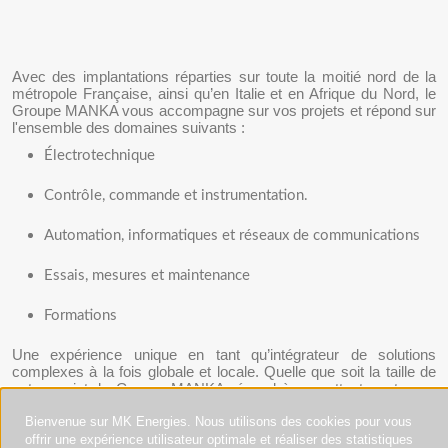
Avec des implantations réparties sur toute la moitié nord de la
métropole Française, ainsi qu’en Italie et en Afrique du Nord, le
Groupe MANKA vous accompagne sur vos projets et répond sur
l'ensemble des domaines suivants :
Électrotechnique
Contrôle, commande et instrumentation.
Automation, informatiques et réseaux de communications
Essais, mesures et maintenance
Formations
Une expérience unique en tant qu’intégrateur de solutions
complexes à la fois globale et locale. Quelle que soit la taille de
votre projet, le Groupe MANKA répond à vos attentes et vous
guide en toutes circonstances !
Bienvenue sur MK Energies. Nous utilisons des cookies pour vous
offrir une expérience utilisateur optimale et réaliser des statistiques
Consultez notre site ➡️
https://groupe-manka.fr