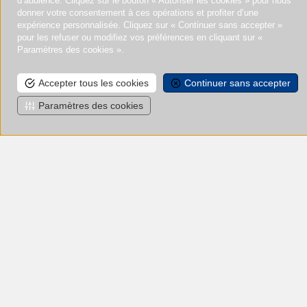
d’audience. Cliquez sur le bouton « Autoriser les cookies » pour nous
donner votre consentement à ces opérations et profiter d’une
expérience personnalisée. Cliquez sur « Continuer sans accepter »
pour les refuser ou modifiez vos préférences en cliquant sur «
Paramètres des cookies ».
Accepter tous les cookies
Continuer sans accepter
Paramètres des cookies
En soumettant ce formulaire, j'accepte que les informations