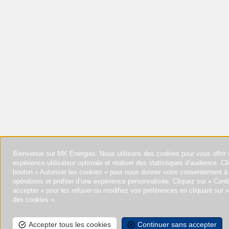
Bienvenue sur MK Energies. Nous utilisons des cookies pour vous offrir
expérience utilisateur optimale et réaliser des statistiques d’audience. Cl
bouton « Autoriser les cookies » pour nous donner votre consentement à
opérations et profiter d’une expérience personnalisée. Cliquez sur « Cont
accepter » pour les refuser ou modifiez vos préférences en cliquant sur
des cookies ».
Accepter tous les cookies
Continuer sans accepter