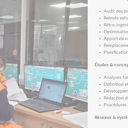
Audit des in
Relevés exha
Rétro-ingéni
Optimisation
Apport de n
Remplacemen
Planificatio
Études & conce
Analyses fo
Définition 
Développeme
Rédaction d
Procédures d
Réseaux & syst