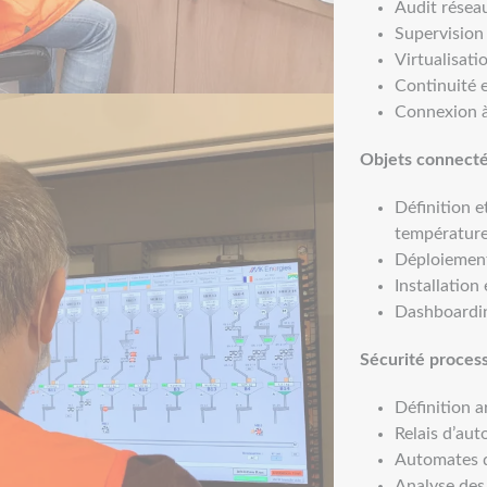
Audit réseau
Supervision
Virtualisati
Continuité e
Connexion à
Objets connectés
Définition e
température,
Déploiement
Installation
Dashboardin
Sécurité proces
Définition a
Relais d’aut
Automates d
Analyse des