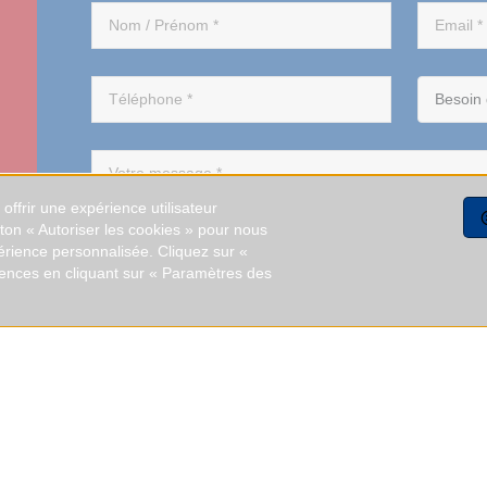
ffrir une expérience utilisateur
uton « Autoriser les cookies » pour nous
érience personnalisée. Cliquez sur «
rences en cliquant sur « Paramètres des
En soumettant c
informations saisie
recontacter.