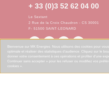
+ 33 (0)3 52 62 04 00
Le Sextant
2 Rue de la Croix Chaudron - CS 30001
F- 51500 SAINT-LEONARD
Bienvenue sur MK Energies. Nous utilisons des cookies pour vous o
optimale et réaliser des statistiques d’audience. Cliquez sur le bo
donner votre consentement à ces opérations et profiter d’une exp
Continuer sans accepter » pour les refuser ou modifiez vos préfé
cookies ».